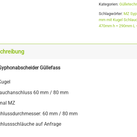
Kategorien:
Gülletech
Schlagwörter:
MZ Syp
mm mit Kugel Schlau
470mm h = 290mm L =
chreibung
yphonabscheider Güllefass
Kugel
auchanschluss 60 mm / 80 mm
inal MZ
hlussdurchmesser: 60 mm / 80 mm
hlussschläuche auf Anfrage