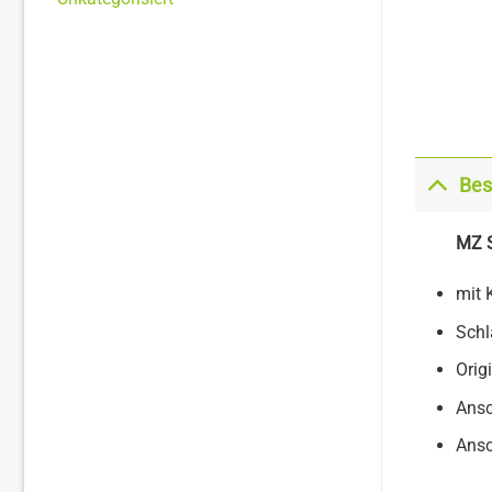
Bes
MZ S
mit 
Schl
Orig
Ansc
Ansc