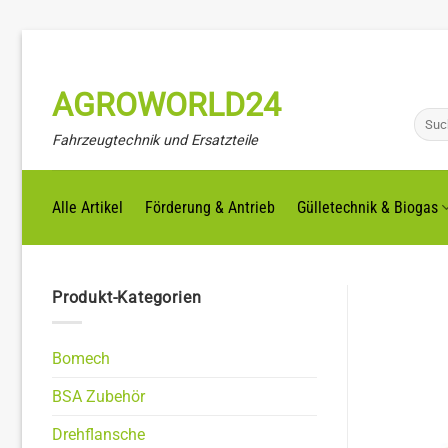
Zum
Inhalt
springen
AGROWORLD24
Suche
nach:
Fahrzeugtechnik und Ersatzteile
Alle Artikel
Förderung & Antrieb
Gülletechnik & Biogas
Produkt-Kategorien
Bomech
BSA Zubehör
Drehflansche