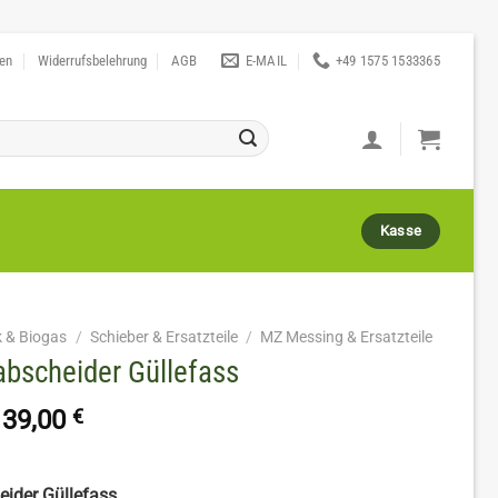
ten
Widerrufsbelehrung
AGB
E-MAIL
+49 1575 1533365
Kasse
k & Biogas
/
Schieber & Ersatzteile
/
MZ Messing & Ersatzteile
bscheider Güllefass
139,00
€
ider Güllefass