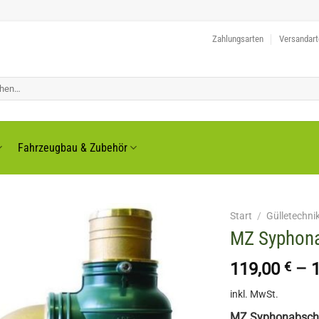
Zahlungsarten
Versandar
Fahrzeugbau & Zubehör
Start
/
Gülletechni
MZ Syphona
119,00
€
–
inkl. MwSt.
MZ Syphonabsche