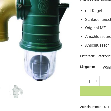
mit Kugel
Schlauchansc
Original MZ
Anschlussdur
Anschlussschl
Lieferzeit:
Lieferzeit
Länge mm
MZ Syphonabscheide
Artikelnummer:
15011