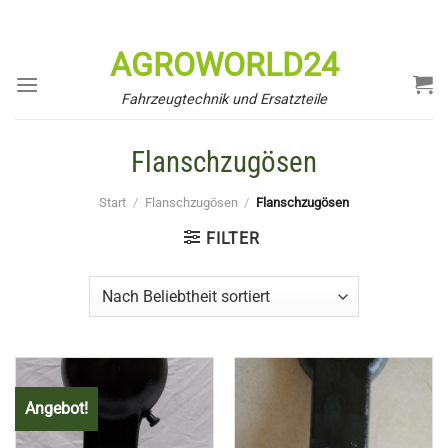
Zum
Inhalt
AGROWORLD24
springen
Fahrzeugtechnik und Ersatzteile
Flanschzugösen
Start
/
Flanschzugösen
/
Flanschzugösen
FILTER
Angebot!