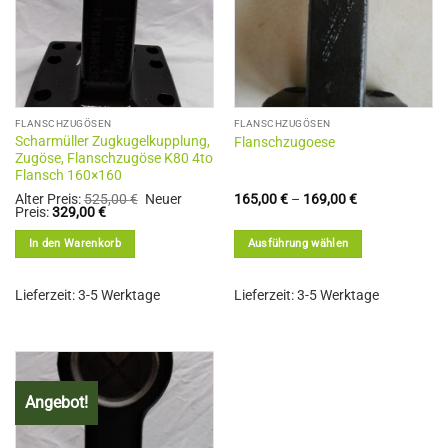
FLANSCHZUGÖSEN
FLANSCHZUGÖSEN
Scharmüller Zugkugelkupplung,
Flanschzugoese
Zugöse, Flanschzugöse K80 4to
Flansch 160×160
Ursprünglicher
Alter Preis:
525,00
€
Neuer
165,00
€
–
169,00
€
Aktueller
Preis
Preis:
329,00
€
Preis
war:
ist:
525,00 €
In den Warenkorb
Ausführung wählen
329,00 €.
Dieses
Produkt
Lieferzeit:
3-5 Werktage
Lieferzeit:
3-5 Werktage
weist
mehrere
Varianten
auf.
Die
Angebot!
Optionen
können