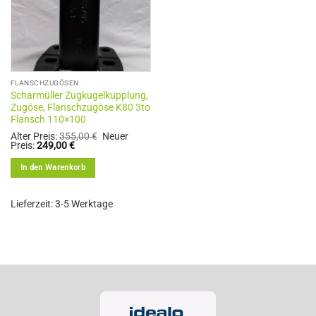
auf
der
Produktseite
gewählt
werden
FLANSCHZUGÖSEN
Scharmüller Zugkugelkupplung,
Zugöse, Flanschzugöse K80 3to
Flansch 110×100
Ursprünglicher
Alter Preis:
355,00
€
Neuer
Aktueller
Preis
Preis:
249,00
€
Preis
war:
ist:
355,00 €
In den Warenkorb
249,00 €.
Lieferzeit:
3-5 Werktage