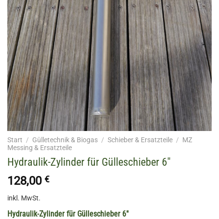
Start
/
Gülletechnik & Biogas
/
Schieber & Ersatzteile
/
MZ
Messing & Ersatzteile
Hydraulik-Zylinder für Gülleschieber 6″
128,00
€
inkl. MwSt.
Hydraulik-Zylinder für Gülleschieber 6″