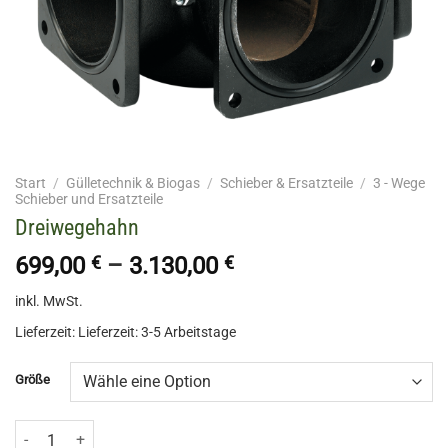
Start
/
Gülletechnik & Biogas
/
Schieber & Ersatzteile
/
3 - Wege
Schieber und Ersatzteile
Dreiwegehahn
699,00
€
–
3.130,00
€
inkl. MwSt.
Lieferzeit:
Lieferzeit: 3-5 Arbeitstage
Größe
Dreiwegehahn Menge